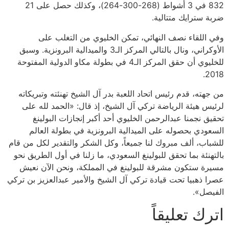
832 في 3 أشواط (268-300-264)، وكذلك حصل على 21
ضربة سترايك متتالية.
وفي اللقاء نصف النهائي، تمكن الخليوي من التغلب على
الأوكراني، ونال بالتالي المركز الـ3 والميدالية البرونزية. وسبق
للخليوي أن حقق المركز الـ4 في بطولة مكاو الدولية المفتوحة
2018.
من جهته، قدم رئيس اتحاد اللعبة بدر آل الشيخ تهنئته وتبريكاته
لرئيس هيئة الرياضة تركي آل الشيخ، إذ قال: «الحمد لله على
تحقيق نجمنا عبدالرحمن الخليوي أحد أكبر إنجازات البولينغ
السعودي بحصوله على الميدالية البرونزية في بطولة العالم
للشباب، ألف مبروك لنا جميعاً، وكل الشكر والتقدير لكل من قام
بالتهنئة بما تحقق للبولينغ السعودي، ما زلنا في أول الطريق نحو
مسيرة ستكون مشرقة للبولينغ في المملكة، ونحن الآن نعيش
عصرا ذهبيا تحت قيادة تركي آل الشيخ والأمير عبدالعزيز بن تركي
الفيصل».
اترك تعليقاً